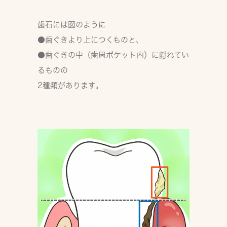
歯石には図のように
●歯ぐきより上につくもの
と、
●歯ぐきの中（歯周ポケット内）に隠れてい
るもの
の
2種類があります。