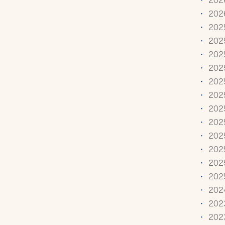
20
20
20
20
20
20
20
20
20
20
20
20
20
20
20
20
20