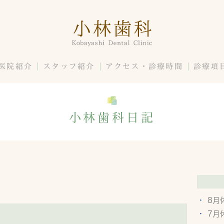
医院紹介
スタッフ紹介
アクセス・診療時間
診療項
小林歯科日記
8月
7月