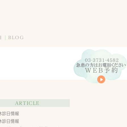
目
BLOG
ARTICLE
休診日情報
休診日情報