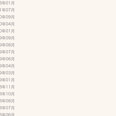
23年01月
21年07月
20年09月
20年04月
20年01月
19年09月
19年08月
19年07月
19年06月
19年04月
19年03月
19年01月
18年11月
18年10月
18年08月
18年07月
18年06月