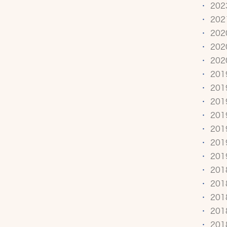
20
20
20
20
20
20
20
20
20
20
20
20
20
20
20
20
20