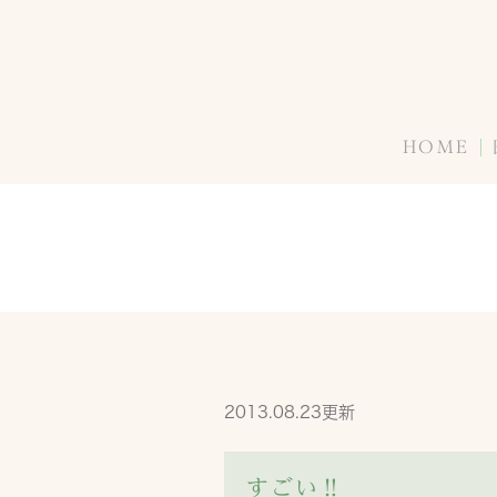
HOME
2013.08.23更新
すごい‼