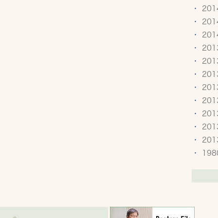
20
20
20
20
20
20
20
20
20
20
20
19