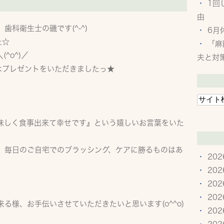
1回
由
科衛生士の磯です(^-^)
6月
た☆
「麻
^o^)／
夫と対
なプレゼントをいただきましたっ★
味しく食事出来て幸せです』という嬉しいお言葉をいた
、毎日のご自宅でのブラッシング、ケアに勝るものはあ
20
20
20
20
る様、お手伝いさせていただきたいと思います(o^^o)
20