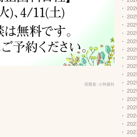
20
20
20
20
20
20
20
20
20
20
20
投稿者:
小林歯科
20
20
20
20
20
20