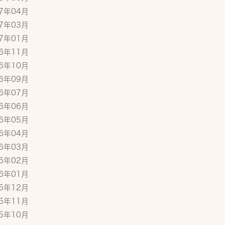
17年04月
17年03月
17年01月
16年11月
16年10月
16年09月
16年07月
16年06月
16年05月
16年04月
16年03月
16年02月
16年01月
15年12月
15年11月
15年10月