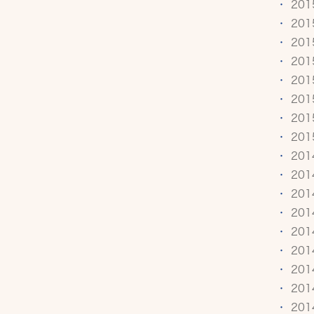
20
20
20
20
20
20
20
20
20
20
20
20
20
20
20
20
20