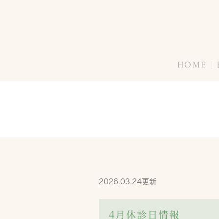
HOME
2026.03.24更新
4月休診日情報