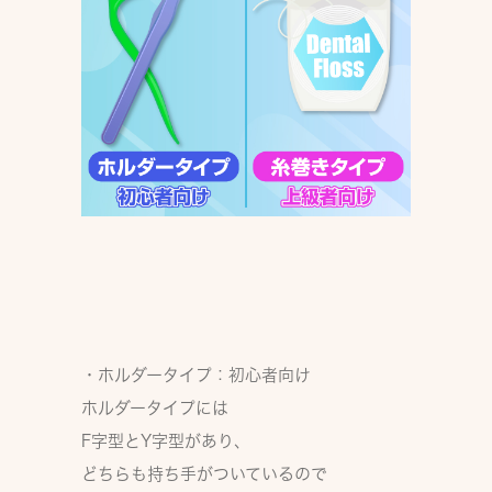
・ホルダータイプ：初心者向け
ホルダータイプには
F字型
と
Y字型
があり、
どちらも
持ち手がついている
ので